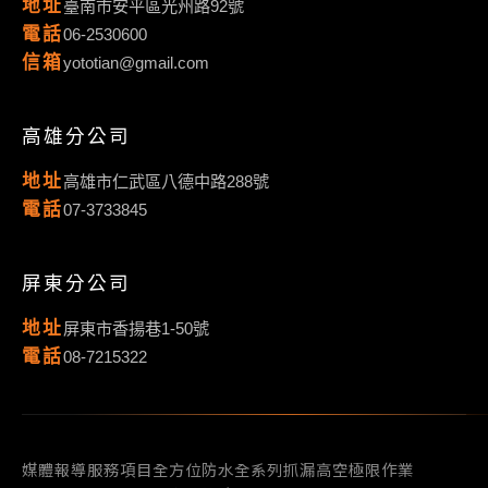
地址
臺南市安平區光州路92號
電話
06-2530600
信箱
yototian@gmail.com
高雄分公司
地址
高雄市仁武區八德中路288號
電話
07-3733845
屏東分公司
地址
屏東市香揚巷1-50號
電話
08-7215322
媒體報導
服務項目
全方位防水
全系列抓漏
高空極限作業